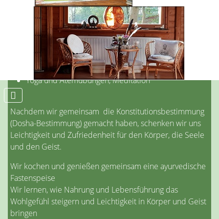
Mit Ayurveda und Yoga in den
Frühling
Sonntag, den 30. März 2025 inkl. Kochkurs
Detox – Die Frühjahrsmüdigkeit vertreiben
Für den Körper und den Geist Leichtigkeit einladen
Yoga und Atemübungen, Meditation
Nachdem wir gemeinsam die Konstitutionsbestimmung
(Dosha-Bestimmung) gemacht haben, schenken wir uns
Leichtigkeit und Zufriedenheit für den Körper, die Seele
und den Geist.
Wir kochen und genießen gemeinsam eine ayurvedische
Fastenspeise
Wir lernen, wie Nahrung und Lebensführung das
Wohlgefühl steigern und Leichtigkeit in Körper und Geist
bringen