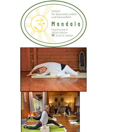
Ayurveda
Die Wissenschaft vom zufriedenen Leben
Das Wort Ayurveda kommt aus dem indischen Sanskrit
und bedeutet übersetzt, die "Wissenschaft vom langen
und gesunden Leben".
Ayurveda ist eine der ältesten überlieferten
Wissenschaften über die Verbindung von Körper, Seele
und Geist.