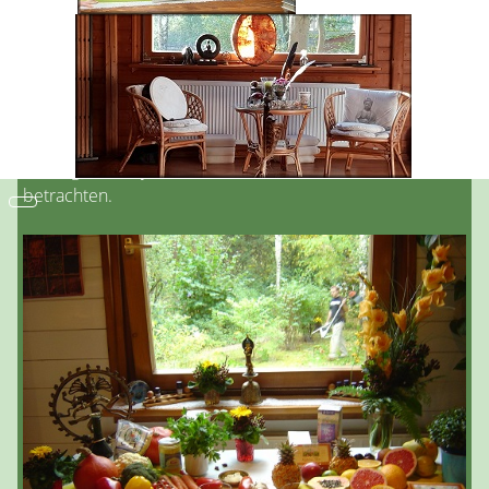
Der ganzheitliche Ansatz zur Gesundheitsvorsorge im
Ayurveda enthält unter anderem die Ernährungslehre mit
dem Verdauungsfeuer die Reduktion mit dem Fasten
bzw. Entschlacken, die Verjüngung und das Aufbauen z.
B. der Organe, des Blutes, der Nerven und der
Fortpflanzungsgewebe.
Wichtig ist im Ayurveda, den Menschen individuell zu
betrachten.