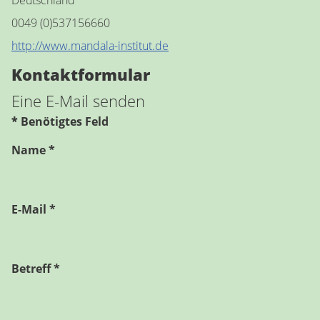
Deutschland
Telefon:
0049 (0)537156660
Website:
http://www.mandala-institut.de
Kontaktformular
Eine E-Mail senden
*
Benötigtes Feld
Name
*
E-Mail
*
Betreff
*