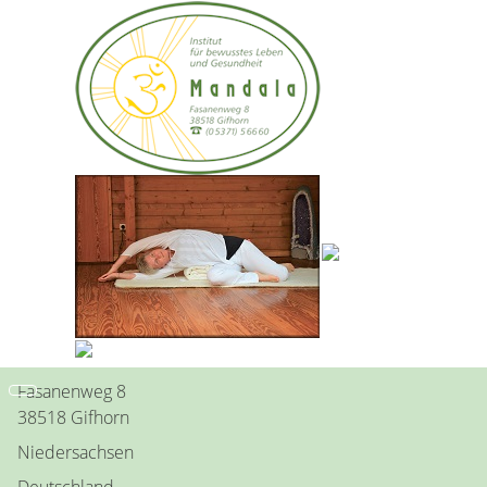
Christa-Maria
Kontakt
Position:
Inhaberin und Leitung
Adresse:
Fasanenweg 8
38518 Gifhorn
Niedersachsen