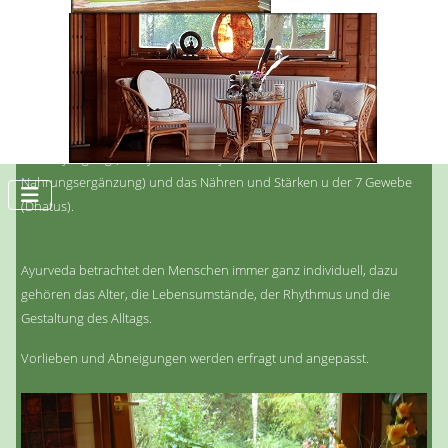
Der ganzheitliche Ansatz zur Gesundheitsvorsorge im Ayurveda
enthält unter anderem die Ernährungslehre mit dem
Verdauungsfeuer Agni, die Reduktion mit dem Fasten bzw.
Entschlacken.
Die Verjüngung (Rasayana oder Ojas Aufbau durch
Nahrungsergänzung) und das Nähren und Stärken u der 7 Gewebe
(Dhatus).
Ayurveda betrachtet den Menschen immer ganz individuell, dazu
gehören das Alter, die Lebensumstände, der Rhythmus und die
Gestaltung des Alltags.
Vorlieben und Abneigungen werden erfragt und angepasst.