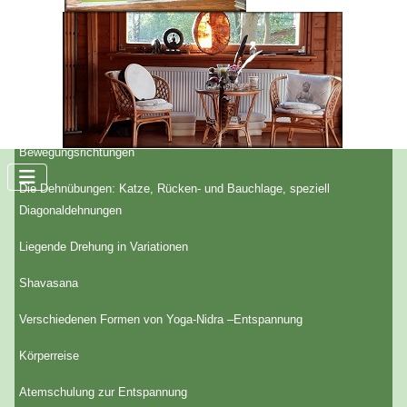
Inhalte:
Einführung in den Raja-Yoga und die Yogaphilosophie
Der Begriff „Gesundheit und Krankheit“ aus ganzheitlicher Sicht
Hatha-Yoga in Theorie und Praxis – leichte Formen aller
Bewegungsrichtungen
Die Dehnübungen: Katze, Rücken- und Bauchlage, speziell
Diagonaldehnungen
Liegende Drehung in Variationen
Shavasana
Verschiedenen Formen von Yoga-Nidra –Entspannung
Körperreise
Atemschulung zur Entspannung