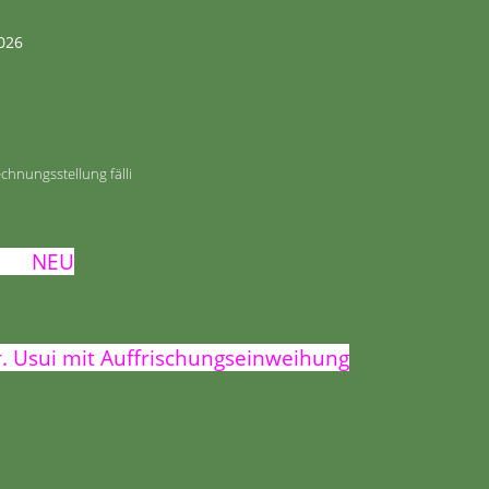
026
hnungsstellung fälli
NEU
r. Usui mit Auffrischungseinweihung