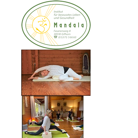
Coaching - Menschen ganzheitlich bgleiten und
beraten
Die Herangehensweise und die Auswahl der obengenannten Methoden
erfolgt in Absprache und Übereinstimmung mit dem/der
Ratsuchenden. Die Einzelstunden werden in Achtsamkeit und
einfühlsam gegeben. Der/die Ratsuchende bestimmt die Intensität
selbst.