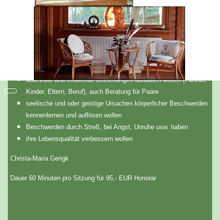
Diese Lebensschule wendet sich an Menschen die
akute seelische oder körperliche Krisen haben und
Möglichkeiten zur Krisenbewältigung erarbeiten wollen
negative Verhaltensweisen oder Gedankenstrukturen erkennen
und verändern wollen
liebevolle und erfüllende Beziehungen aufbauen wollen (Partner,
Kinder, Eltern, Beruf), auch Beratung für Paare
seelische und oder geistige Ursachen körperlicher Beschwerden
kennenlernen und auflösen wollen
Beschwerden durch Streß, bei Angst, Unruhe usw. haben
ihre Lebensqualität verbessern wollen
Christa-Maria Gerigk
Dauer 60 Minuten pro Sitzung für 95,- EUR Honorar